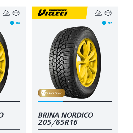
84
92
1 НАГРАДА
O
BRINA NORDICO
205/65R16