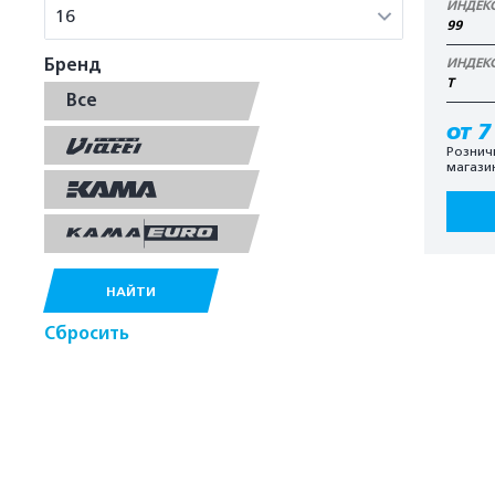
ИНДЕК
16
99
Бренд
ИНДЕК
T
Все
от 7
Рознич
магази
НАЙТИ
Сбросить