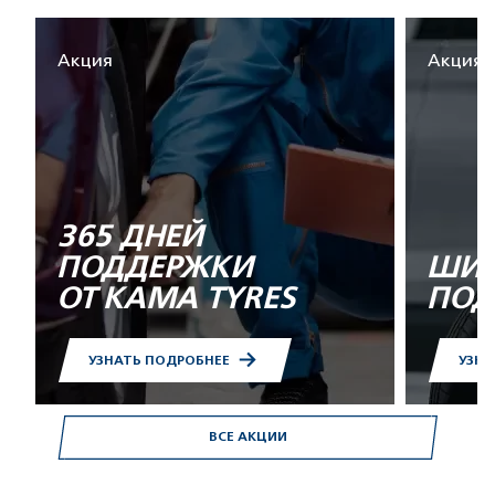
Акция
Акция
365 ДНЕЙ
ПОДДЕРЖКИ
ШИН
ОТ KAMA TYRES
ПОД
УЗНАТЬ ПОДРОБНЕЕ
УЗНА
ВСЕ АКЦИИ