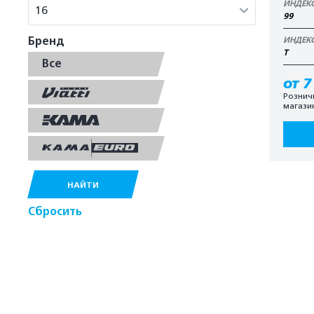
ИНДЕК
16
99
Бренд
ИНДЕК
T
Все
от 7
Рознич
магази
НАЙТИ
Сбросить