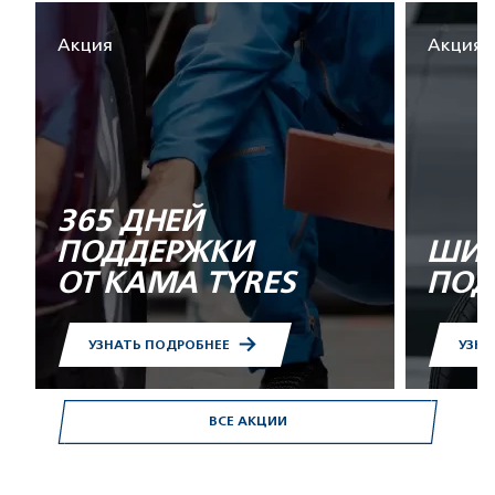
Акция
Акция
365 ДНЕЙ
ПОДДЕРЖКИ
ШИН
ОТ KAMA TYRES
ПОД
УЗНАТЬ ПОДРОБНЕЕ
УЗНА
ВСЕ АКЦИИ