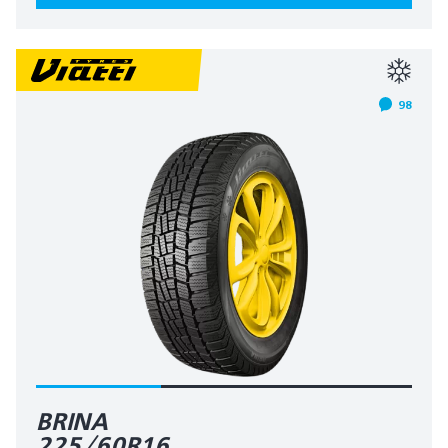
98
BRINA
225/60R16