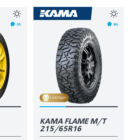
95
86
1 НАГРАДА
KAMA FLAME М/T
215/65R16