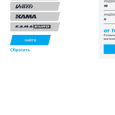
ИНДЕК
98
ИНДЕК
H
от 1
Рознич
магази
НАЙТИ
Сбросить