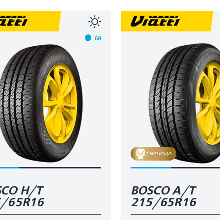
68
1 НАГРАДА
CO H/T
BOSCO A/T
5/65R16
215/65R16