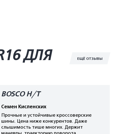
R16 ДЛЯ
ЕЩЁ ОТЗЫВЫ
BOSCO H/T
Семен Кисленских
Прочные и устойчивые кроссоверские
шины. Цена ниже конкурентов. Даже
слышимость тише многих. Держит
маневры, траекторию поворота.