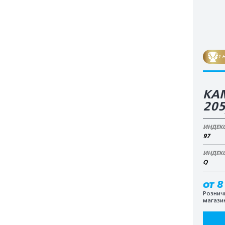
1 
KA
20
ИНДЕК
97
ИНДЕК
Q
от 8
Рознич
магази