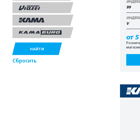
ИНДЕК
99
ИНДЕК
V
от 5
Рознич
магази
НАЙТИ
Сбросить