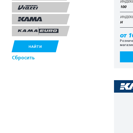
ИНДЕК
100
ИНДЕК
H
от 1
Рознич
магази
НАЙТИ
Сбросить