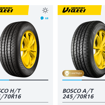
68
1 НАГРАДА
CO H/T
BOSCO A/T
5/70R16
245/70R16