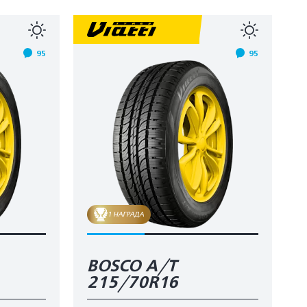
95
95
1 НАГРАДА
BOSCO A/T
215/70R16