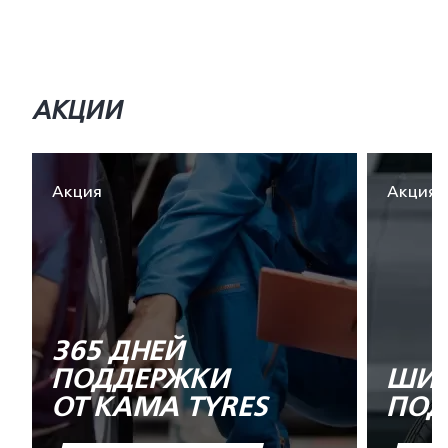
АКЦИИ
Акция
Акция
365 ДНЕЙ
ПОДДЕРЖКИ
ШИН
ОТ KAMA TYRES
ПОД