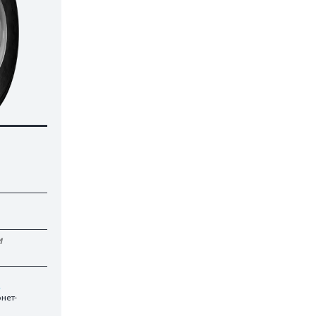
И
.
нет-