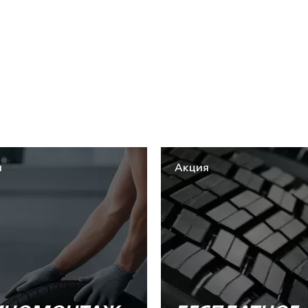
я
Акция