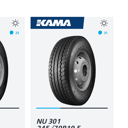
23
21
NU 301