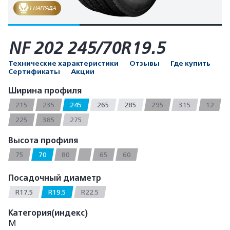
1 НАГРАДА
NF 202 245/70R19.5
Технические характеристики
Отзывы
Где купить
Сертификаты
Акции
Ширина профиля
215
235
245
265
285
295
315
12
225
385
275
Высота профиля
75
70
80
65
60
Посадочный диаметр
R17.5
R19.5
R22.5
Категория(индекс)
М