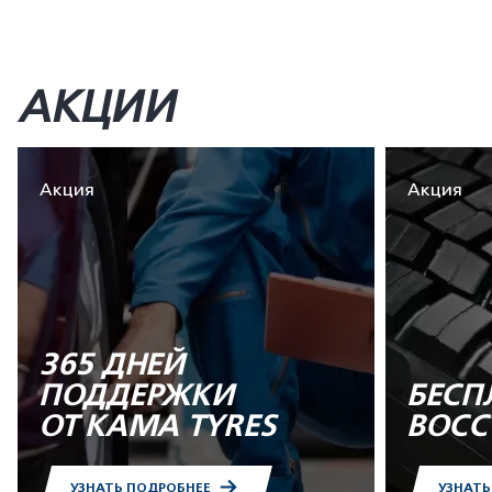
АКЦИИ
Акция
Акция
365 ДНЕЙ
ПОДДЕРЖКИ
БЕСП
ОТ KAMA TYRES
ВОСС
УЗНАТЬ ПОДРОБНЕЕ
УЗНАТ