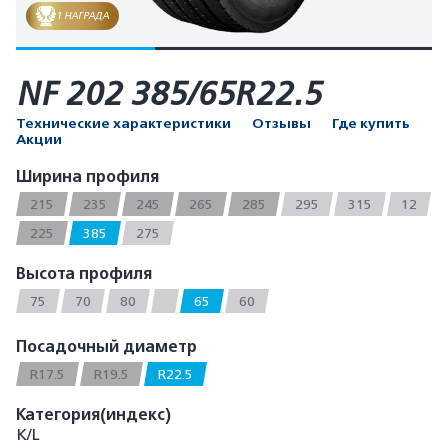
1 НАГРАДА
NF 202 385/65R22.5
Технические характеристики
Отзывы
Где купить
Акции
Ширина профиля
215
235
245
265
285
295
315
12
225
385
275
Высота профиля
75
70
80
65
60
Посадочный диаметр
R17.5
R19.5
R22.5
Категория(индекс)
K/L