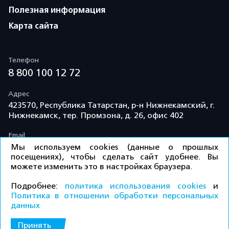
Полезная информация
Карта сайта
Телефон
8 800 100 12 72
Адрес
423570, Республика Татарстан, р-н Нижнекамский, г.
Нижнекамск, тер. Промзона, д. 26, офис 402
Email
info@td-kama.com
Мы используем cookies (данные о прошлых
посещениях), чтобы сделать сайт удобнее. Вы
можете изменить это в настройках браузера.
©ООО «Торговый дом «Кама» 2026 / Все права
Подробнее:
политика использования cookies
и
защищены.
Политика в отношении обработки персональных
данных
КУПИТЬ
Политика конфиденциальности
Принять
ПРАЙС-ЛИСТ ДЛЯ ДИЛЕРОВ