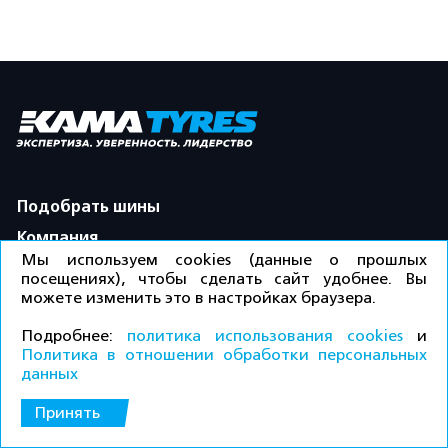
Подобрать шины
Компания
Мы используем cookies (данные о прошлых
Контакты
посещениях), чтобы сделать сайт удобнее. Вы
можете изменить это в настройках браузера.
Где купить
Продукция
Подробнее:
политика использования cookies
и
Политика в отношении обработки персональных
Предприятия
данных
КУПИТЬ
Полезная информация
Принять
ПРАЙС-ЛИСТ ДЛЯ ДИЛЕРОВ
Карта сайта