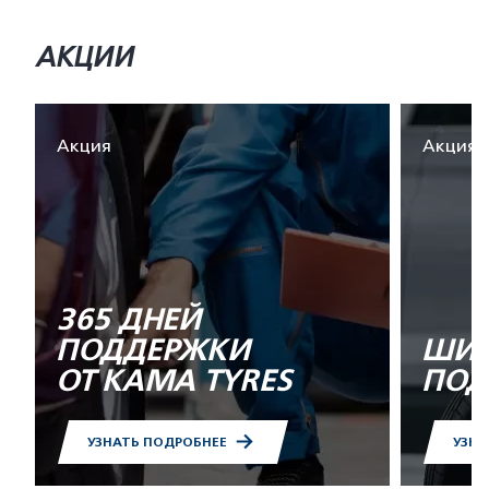
АКЦИИ
Акция
Акция
365 ДНЕЙ
ПОДДЕРЖКИ
ШИН
ОТ KAMA TYRES
ПОД
УЗНАТЬ ПОДРОБНЕЕ
УЗНА