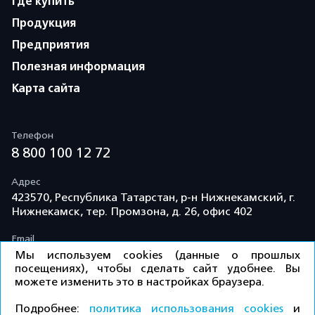
Где купить
Продукция
Предприятия
Полезная информация
Карта сайта
Телефон
8 800 100 12 72
Адрес
423570, Республика Татарстан, р-н Нижнекамский, г.
Нижнекамск, тер. Промзона, д. 26, офис 402
Email
info@td-kama.com
Мы используем cookies (данные о прошлых
посещениях), чтобы сделать сайт удобнее. Вы
можете изменить это в настройках браузера.
©ООО «Торговый дом «Кама» 2026 / Все права
Подробнее:
политика использования cookies
и