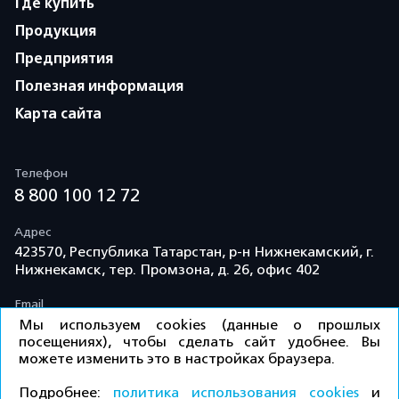
Где купить
Продукция
Предприятия
Полезная информация
Карта сайта
Телефон
8 800 100 12 72
Адрес
423570, Республика Татарстан, р-н Нижнекамский, г.
Нижнекамск, тер. Промзона, д. 26, офис 402
Email
info@td-kama.com
Мы используем cookies (данные о прошлых
посещениях), чтобы сделать сайт удобнее. Вы
можете изменить это в настройках браузера.
©ООО «Торговый дом «Кама» 2026 / Все права
Подробнее:
политика использования cookies
и