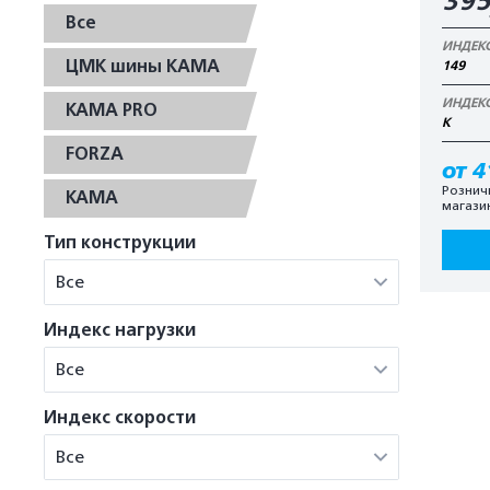
39
Все
ИНДЕК
ЦМК шины КАМА
149
ИНДЕК
KAMA PRO
K
FORZA
от 4
Рознич
KAMA
магази
Тип конструкции
Все
Индекс нагрузки
Все
Индекс скорости
Все