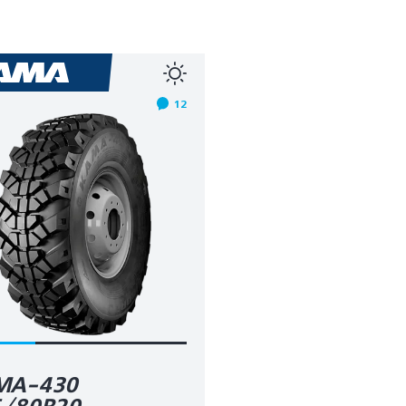
12
МА-430