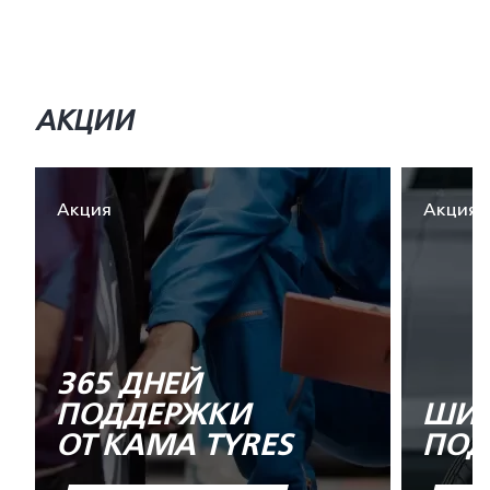
АКЦИИ
Акция
Акция
365 ДНЕЙ
ПОДДЕРЖКИ
ШИН
ОТ KAMA TYRES
ПОД