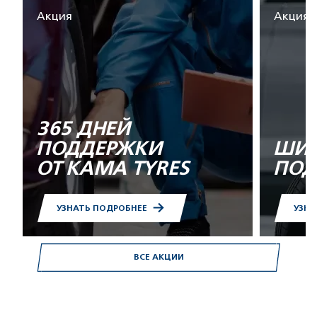
Акция
Акция
365 ДНЕЙ
ПОДДЕРЖКИ
ШИН
ОТ KAMA TYRES
ПОД
УЗНАТЬ ПОДРОБНЕЕ
УЗНА
ВСЕ АКЦИИ