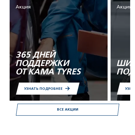
Акция
Акция
365 ДНЕЙ
ПОДДЕРЖКИ
ШИН
ОТ KAMA TYRES
ПОД
УЗНАТЬ ПОДРОБНЕЕ
УЗНА
ВСЕ АКЦИИ