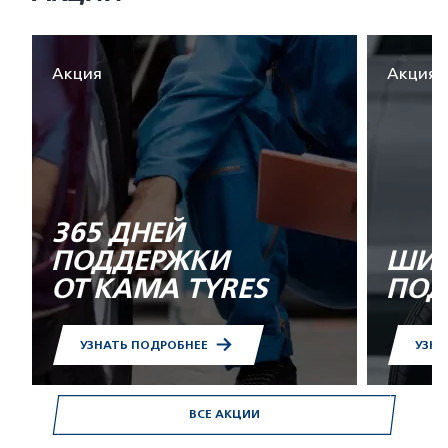
Акция
Акция
365 ДНЕЙ
ПОДДЕРЖКИ
ШИН
ОТ KAMA TYRES
ПОД
УЗНАТЬ ПОДРОБНЕЕ
УЗНА
ВСЕ АКЦИИ