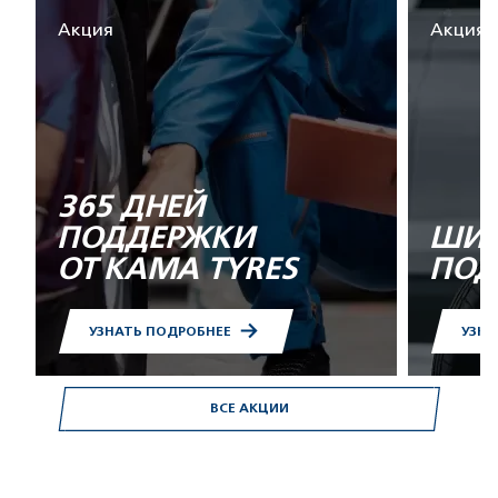
Акция
Акция
365 ДНЕЙ
ПОДДЕРЖКИ
ШИН
ОТ KAMA TYRES
ПОД
УЗНАТЬ ПОДРОБНЕЕ
УЗНА
ВСЕ АКЦИИ