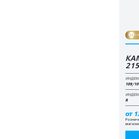
1 
КАМ
21
ИНДЕК
109/10
ИНДЕК
R
от 1
Рознич
магази