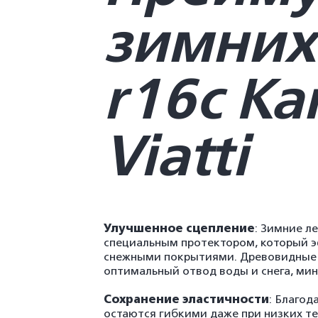
зимних
r16с Ка
Viatti
Улучшенное сцепление
: Зимние л
специальным протектором, который э
снежными покрытиями. Древовидные 
оптимальный отвод воды и снега, ми
Сохранение эластичности
: Благод
остаются гибкими даже при низких т