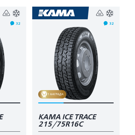
32
32
1 НАГРАДА
E
КАМА ICE TRACE
215/75R16C