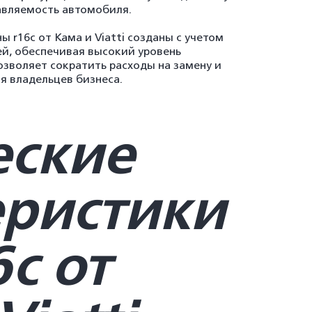
авляемость автомобиля.
ны r16с от Кама и Viatti созданы с учетом
й, обеспечивая высокий уровень
озволяет сократить расходы на замену и
я владельцев бизнеса.
еские
еристики
с от