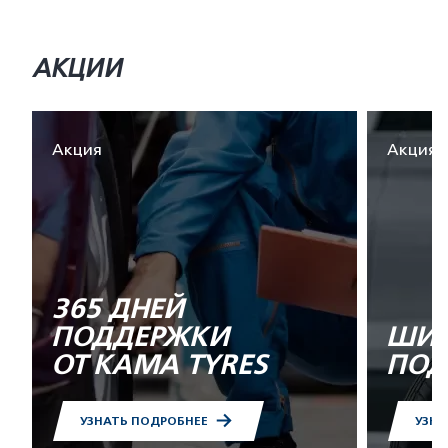
АКЦИИ
Акция
Акция
365 ДНЕЙ
ПОДДЕРЖКИ
ШИН
ОТ KAMA TYRES
ПОД
УЗНАТЬ ПОДРОБНЕЕ
УЗНА