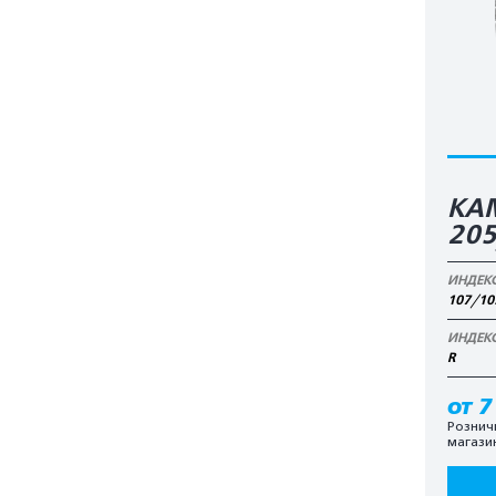
КАМ
20
ИНДЕК
107/10
ИНДЕК
R
от 7
Рознич
магази