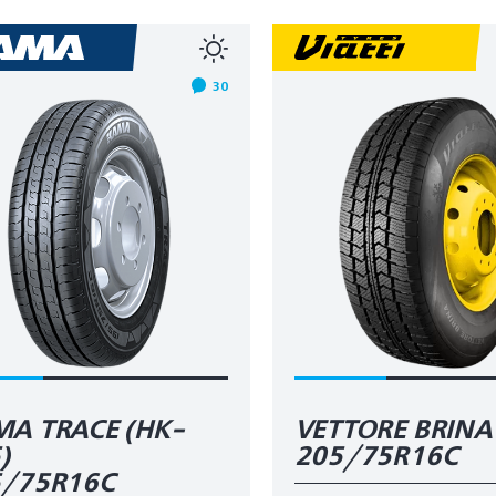
30
A TRACE (HK-
VETTORE BRINA
)
205/75R16C
5/75R16C