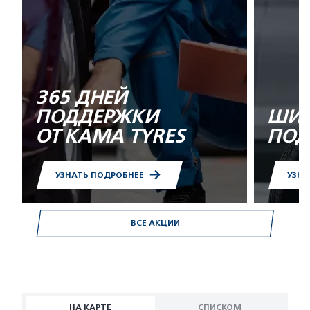
365 ДНЕЙ
ПОДДЕРЖКИ
ШИН
ОТ KAMA TYRES
ПОД
УЗНАТЬ ПОДРОБНЕЕ
УЗНА
ВСЕ АКЦИИ
НА КАРТЕ
СПИСКОМ