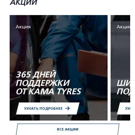
АКЦИИ
Акция
Акция
365 ДНЕЙ
ПОДДЕРЖКИ
ШИН
ОТ KAMA TYRES
ПОД
УЗНАТЬ ПОДРОБНЕЕ
УЗНА
ВСЕ АКЦИИ