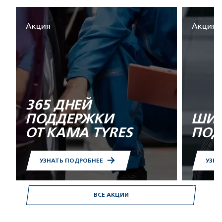
Акция
Акция
365 ДНЕЙ
ПОДДЕРЖКИ
ШИН
ОТ KAMA TYRES
ПОД
УЗНАТЬ ПОДРОБНЕЕ
УЗНА
ВСЕ АКЦИИ