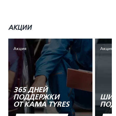
АКЦИИ
Акция
Акция
365 ДНЕЙ
ПОДДЕРЖКИ
ШИН
ОТ KAMA TYRES
ПОД