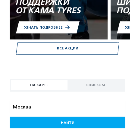
ПОДДЕРЖКИ
ШИН
ОТ KAMA TYRES
ПОД
УЗНАТЬ ПОДРОБНЕЕ
УЗНА
ВСЕ АКЦИИ
НА КАРТЕ
СПИСКОМ
НАЙТИ