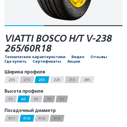
VIATTI BOSCO H/T V-238
265/60R18
Технические характеристики
Видео
Отзывы
Где купить
Сертификаты
Акции
Ширина профиля
235
215
265
225
255
285
Высота профиля
55
60
65
70
50
Посадочный диаметр
R17
R18
R16
R19