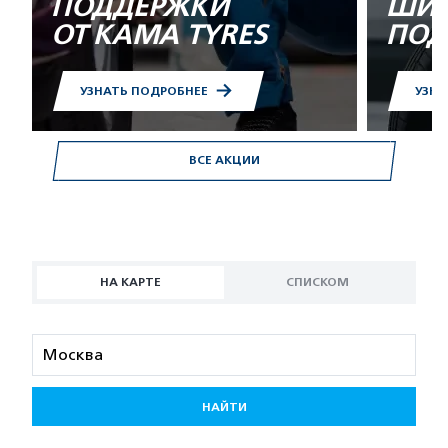
ПОДДЕРЖКИ
ШИН
ОТ KAMA TYRES
ПОД
УЗНАТЬ ПОДРОБНЕЕ
УЗНА
ВСЕ АКЦИИ
НА КАРТЕ
СПИСКОМ
НАЙТИ