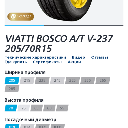
1 НАГРАДА
VIATTI BOSCO A/T V-237
205/70R15
Технические характеристики
Видео
Отзывы
Где купить
Сертификаты
Акции
Ширина профиля
205
215
235
245
225
255
265
285
Высота профиля
70
75
65
60
55
Посадочный диаметр
R15
R16
R17
R18