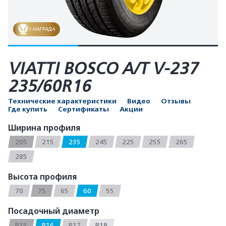
1 НАГРАДА
VIATTI BOSCO A/T V-237
235/60R16
Технические характеристики
Видео
Отзывы
Где купить
Сертификаты
Акции
Ширина профиля
205
215
235
245
225
255
265
285
Высота профиля
70
75
65
60
55
Посадочный диаметр
R15
R16
R17
R18