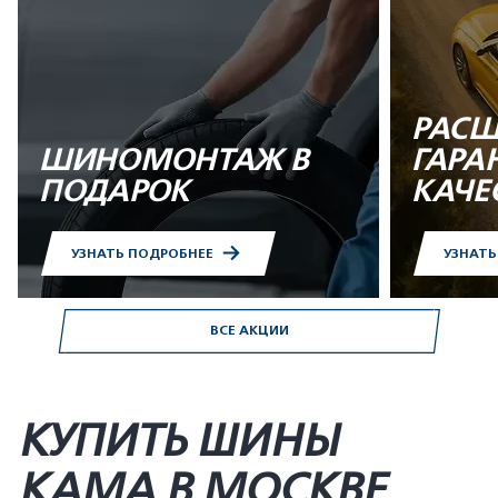
РАСШ
ШИНОМОНТАЖ В
ГАРА
ПОДАРОК
КАЧЕ
УЗНАТЬ ПОДРОБНЕЕ
УЗНАТ
ВСЕ АКЦИИ
КУПИТЬ ШИНЫ
KAMA В МОСКВЕ