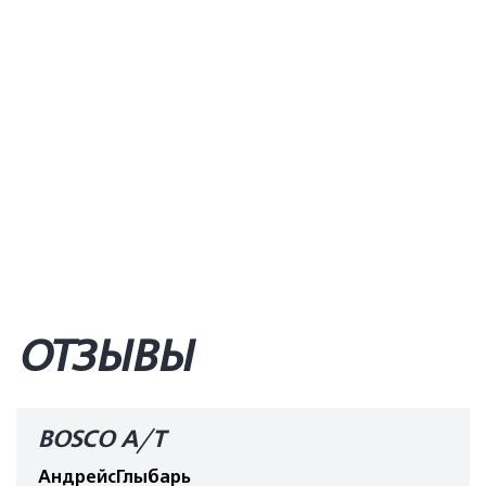
ОТЗЫВЫ
BOSCO A/T
АндрейсГлыбарь