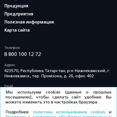
Продукция
Предприятия
Полезная информация
Карта сайта
Телефон
8 800 100 12 72
Адрес
423570, Республика Татарстан, р-н Нижнекамский, г.
Нижнекамск, тер. Промзона, д. 26, офис 402
Email
info@td-kama.com
Мы используем cookies (данные о прошлых
посещениях), чтобы сделать сайт удобнее. Вы
можете изменить это в настройках браузера.
©ООО «Торговый дом «Кама» 2026 / Все права
Подробнее:
политика использования cookies
и
защищены.