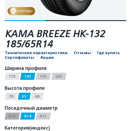
2 НАГРАДЫ
КАМА BREEZE НК-132
185/65R14
Технические характеристики
Отзывы
Где купить
Сертификаты
Акции
Ширина профиля
175
185
195
205
Высота профиля
70
65
60
Посадочный диаметр
R13
R14
R15
Категория(индекс)