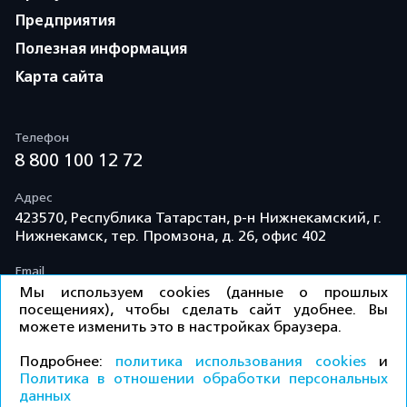
Предприятия
Полезная информация
Карта сайта
Телефон
8 800 100 12 72
Адрес
423570, Республика Татарстан, р-н Нижнекамский, г.
Нижнекамск, тер. Промзона, д. 26, офис 402
Email
info@td-kama.com
Мы используем cookies (данные о прошлых
посещениях), чтобы сделать сайт удобнее. Вы
можете изменить это в настройках браузера.
©ООО «Торговый дом «Кама» 2026 / Все права
Подробнее:
политика использования cookies
и
защищены.
Политика в отношении обработки персональных
данных
КУПИТЬ
Политика конфиденциальности