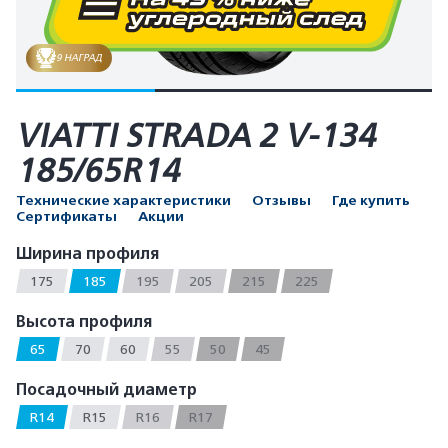
9 НАГРАД
VIATTI STRADA 2 V-134
185/65R14
Технические характеристики
Отзывы
Где купить
Сертификаты
Акции
Ширина профиля
175
185
195
205
215
225
Высота профиля
65
70
60
55
50
45
Посадочный диаметр
R14
R15
R16
R17