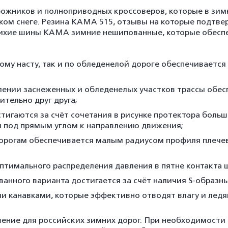
ников и полноприводных кроссоверов, которые в зимне
ком снеге. Резина КАМА 515, отзывы на которые подтве
 тихие шины КАМА зимние нешипованные, которые обес
ному насту, так и по обледенелой дороге обеспечивает
олении заснеженных и обледенелых участков трассы об
тельно друг друга;
тигаются за счёт сочетания в рисунке протектора больш
 под прямым углом к направлению движения;
орогам обеспечивается малым радиусом профиля плечев
оптимального распределения давления в пятне контакта
анного варианта достигается за счёт наличия S-образн
 канавками, которые эффективно отводят влагу и ледян
ение для российских зимних дорог. При необходимост