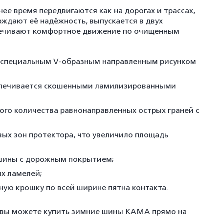
е время передвигаются как на дорогах и трассах,
рждают её надёжность, выпускается в двух
печивают комфортное движение по очищенным
ся специальным V-образным направленным рисунком
еспечивается скошенными ламилизированными
ого количества равнонаправленных острых граней с
ых зон протектора, что увеличило площадь
 шины с дорожным покрытием;
ых ламелей;
ую крошку по всей ширине пятна контакта.
и вы можете купить зимние шины КАМА прямо на