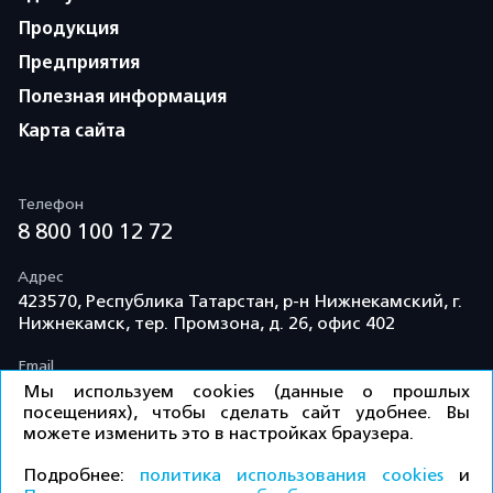
Продукция
Предприятия
Полезная информация
Карта сайта
Телефон
8 800 100 12 72
Адрес
423570, Республика Татарстан, р-н Нижнекамский, г.
Нижнекамск, тер. Промзона, д. 26, офис 402
Email
info@td-kama.com
Мы используем cookies (данные о прошлых
посещениях), чтобы сделать сайт удобнее. Вы
можете изменить это в настройках браузера.
©ООО «Торговый дом «Кама» 2026 / Все права
Подробнее:
политика использования cookies
и
защищены.