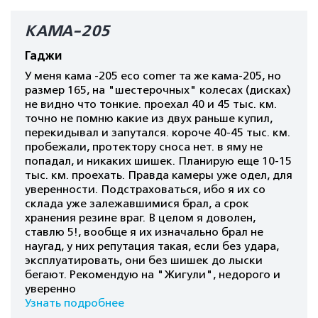
КАМА-205
Гаджи
У меня кама -205 eco comer та же кама-205, но
размер 165, на "шестерочных" колесах (дисках)
не видно что тонкие. проехал 40 и 45 тыс. км.
точно не помню какие из двух раньше купил,
перекидывал и запутался. короче 40-45 тыс. км.
пробежали, протектору сноса нет. в яму не
попадал, и никаких шишек. Планирую еще 10-15
тыс. км. проехать. Правда камеры уже одел, для
уверенности. Подстраховаться, ибо я их со
склада уже залежавшимися брал, а срок
хранения резине враг. В целом я доволен,
ставлю 5!, вообще я их изначально брал не
наугад, у них репутация такая, если без удара,
эксплуатировать, они без шишек до лыски
бегают. Рекомендую на "Жигули", недорого и
уверенно
Узнать подробнее