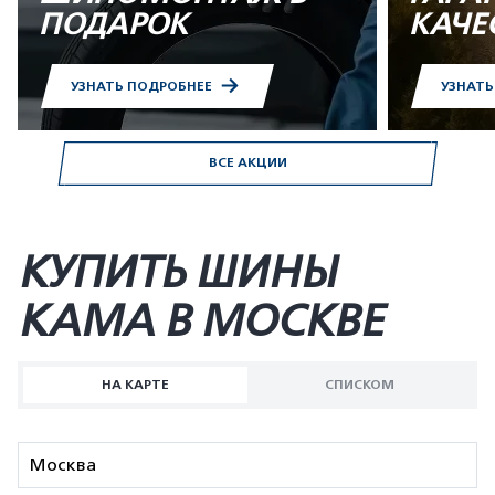
ПОДАРОК
КАЧЕ
УЗНАТЬ ПОДРОБНЕЕ
УЗНАТ
ВСЕ АКЦИИ
КУПИТЬ ШИНЫ
KAMA В МОСКВЕ
НА КАРТЕ
СПИСКОМ