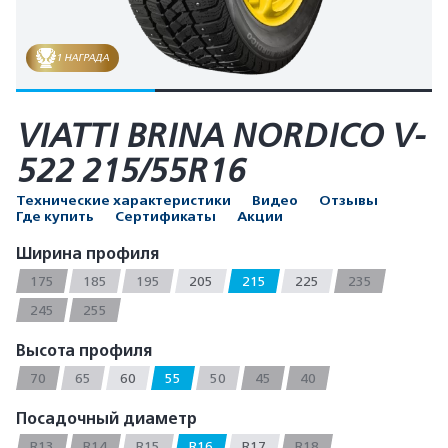
1 НАГРАДА
VIATTI BRINA NORDICO V-
522 215/55R16
Технические характеристики
Видео
Отзывы
Где купить
Сертификаты
Акции
Ширина профиля
175
185
195
205
215
225
235
245
255
Высота профиля
70
65
60
55
50
45
40
Посадочный диаметр
R13
R14
R15
R16
R17
R18