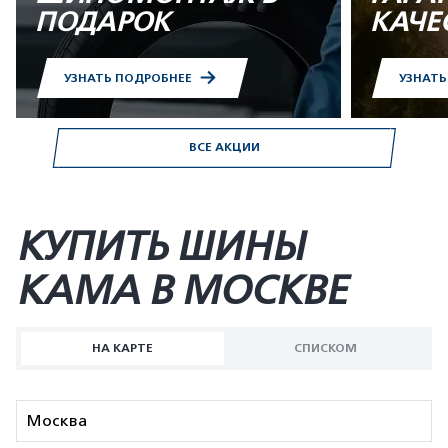
ПОДАРОК
КАЧЕ
УЗНАТЬ ПОДРОБНЕЕ
УЗНАТ
ВСЕ АКЦИИ
КУПИТЬ ШИНЫ
KAMA В МОСКВЕ
НА КАРТЕ
СПИСКОМ