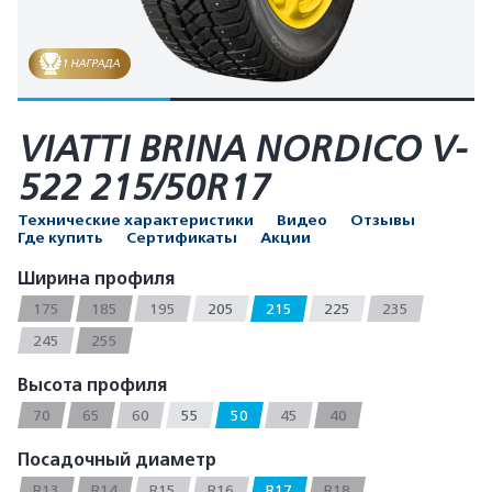
1 НАГРАДА
VIATTI BRINA NORDICO V-
522 215/50R17
Технические характеристики
Видео
Отзывы
Где купить
Сертификаты
Акции
Ширина профиля
175
185
195
205
215
225
235
245
255
Высота профиля
70
65
60
55
50
45
40
Посадочный диаметр
R13
R14
R15
R16
R17
R18