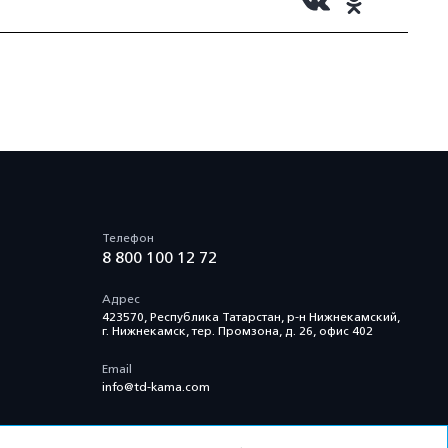
Телефон
8 800 100 12 72
Адрес
423570, Республика Татарстан, р-н Нижнекамский,
г. Нижнекамск, тер. Промзона, д. 26, офис 402
Email
info@td-kama.com