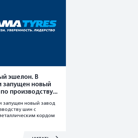
ый эшелон. В
и запущен новый
 по производству
и запущен новый завод
ометаллическим
зводству шин с
м", журнал "Рейс",
металлическим кордом
ль 2010г.