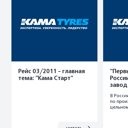
Рейс 03/2011 - главная
"Перв
тема: "Кама Старт"
Росси
завод
шин с
В Росси
цельн
по прои
кордо
цельно
февра