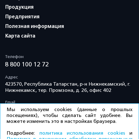
Продукция
Предприятия
Полезная информация
Карта сайта
Телефон
8 800 100 12 72
Адрес
423570, Республика Татарстан, р-н Нижнекамский, г.
Нижнекамск, тер. Промзона, д. 26, офис 402
Email
info@td-kama.com
Мы используем cookies (данные о прошлых
посещениях), чтобы сделать сайт удобнее. Вы
можете изменить это в настройках браузера.
©ООО «Торговый дом «Кама» 2026 / Все права
Подробнее:
политика использования cookies
и
защищены.