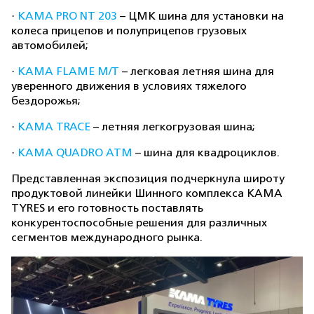
·
KAMA PRO NT 203
– ЦМК шина для установки на
колеса прицепов и полуприцепов грузовых
автомобилей;
·
KAMA FLAME M/T
– легковая летняя шина для
уверенного движения в условиях тяжелого
бездорожья;
·
KAMA TRACE
– летняя легкогрузовая шина;
·
KAMA QUADRO ATM
– шина для квадроциклов.
Представленная экспозиция подчеркнула широту
продуктовой линейки Шинного комплекса KAMA
TYRES и его готовность поставлять
конкурентоспособные решения для различных
сегментов международного рынка.