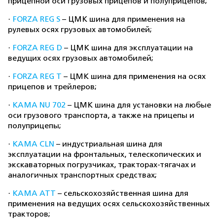
прицепной оси грузовых прицепов и полуприцепов;
·
FORZA REG S
– ЦМК шина для применения на
рулевых осях грузовых автомобилей;
·
FORZA REG D
– ЦМК шина для эксплуатации на
ведущих осях грузовых автомобилей;
·
FORZA REG T
– ЦМК шина для применения на осях
прицепов и трейлеров;
·
KAMA NU 702
– ЦМК шина для установки на любые
оси грузового транспорта, а также на прицепы и
полуприцепы;
·
KAMA CLN
– индустриальная шина для
эксплуатации на фронтальных, телескопических и
экскаваторных погрузчиках, тракторах-тягачах и
аналогичных транспортных средствах;
·
KAMA ATT
– сельскохозяйственная шина для
применения на ведущих осях сельскохозяйственных
тракторов;