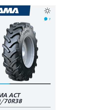
7
МА AСT
0/70R38