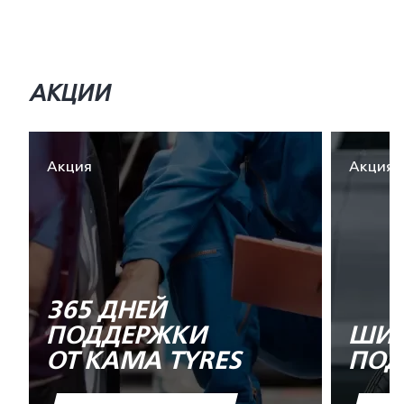
АКЦИИ
Акция
Акция
365 ДНЕЙ
ПОДДЕРЖКИ
ШИН
ОТ KAMA TYRES
ПОД