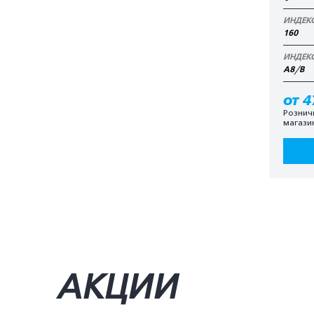
ИНДЕК
160
ИНДЕК
A8/B
от 4
Рознич
магази
АКЦИИ