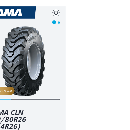
9
НАГРАДЫ
MA CLN
0/80R26
.4R26)