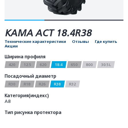
КАМА AСT 18.4R38
Технические характеристики
Отзывы
Где купить
Акции
Ширина профиля
420
12.5
620
18.4
650
800
30.5L
Посадочный диаметр
R30
R18
R26
R38
R32
Категория(индекс)
A8
Тип рисунка протектора