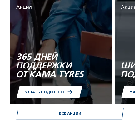
Акция
Акция
365 ДНЕЙ
ПОДДЕРЖКИ
ШИН
ОТ KAMA TYRES
ПОД
УЗНАТЬ ПОДРОБНЕЕ
УЗНА
ВСЕ АКЦИИ