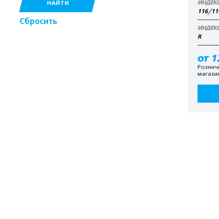
ИНДЕК
НАЙТИ
116/11
Сбросить
ИНДЕК
R
от 1
Рознич
магази