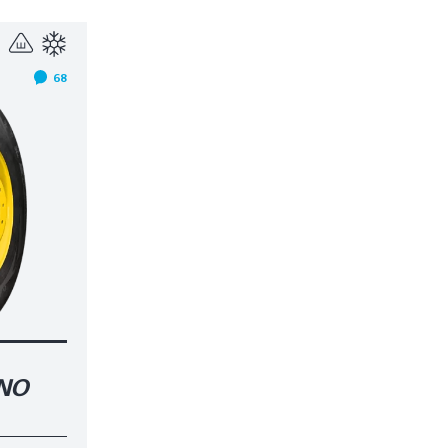
68
RNO