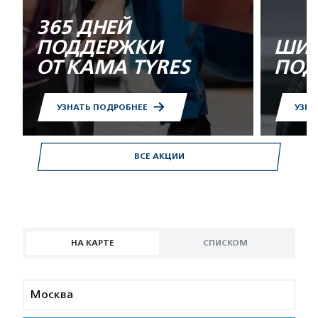
365 ДНЕЙ
ПОДДЕРЖКИ
ШИН
ОТ KAMA TYRES
ПОД
УЗНАТЬ ПОДРОБНЕЕ
УЗНА
ВСЕ АКЦИИ
НА КАРТЕ
СПИСКОМ