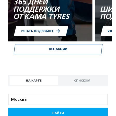
365 ДНЕЙ
ПОДДЕРЖКИ
ШИН
ОТ KAMA TYRES
ПОД
УЗНАТЬ ПОДРОБНЕЕ
УЗНА
ВСЕ АКЦИИ
НА КАРТЕ
СПИСКОМ
НАЙТИ